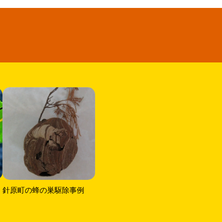
針原町の蜂の巣駆除事例