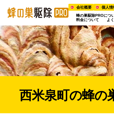
会社概要
個人情
蜂の巣駆除PROにつ
料金について
よ
西米泉町の蜂の