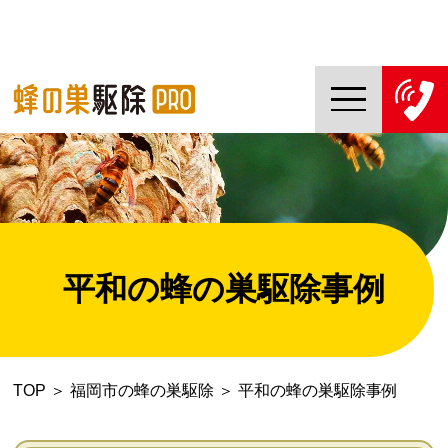
TOP
蜂の巣駆除PROについて
蜂の巣駆除ご依頼の流れ
平和の蜂の巣駆除事例
対応エリア一覧
料金について
TOP
＞
福岡市の蜂の巣駆除
＞
平和の蜂の巣駆除事例
コラム