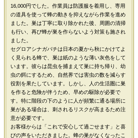
16,000円でした。作業員は防護服を着用し、専用
の道具を使って蜂の動きを抑えながら作業を進め
ました。巣は丁寧に取り除かれた後、周囲の清掃
も行い、再び蜂が巣を作らないよう対策も施され
ました。
セグロアシナガバチは日本の夏から秋にかけてよ
く見られる蜂で、巣は紙のような薄い灰色をして
います。彼らは昆虫を捕まえて巣に持ち帰り、幼
虫の餌にするため、自然界では害虫の数を減らす
役割を果たしています。しかし、人の生活圏に巣
を作ると危険が伴うため、早めの駆除が必要で
す。特に階段の下のように人が頻繁に通る場所に
巣がある場合は、刺されるリスクが高まるため注
意が必要です。
お客様からは「これで安心して過ごせます」と喜
びの声をいただきました。蜂の巣がなくなったこ