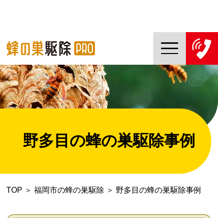
TOP
蜂の巣駆除PROについて
蜂の巣駆除ご依頼の流れ
野多目の蜂の巣駆除事例
対応エリア一覧
料金について
TOP
＞
福岡市の蜂の巣駆除
＞
野多目の蜂の巣駆除事例
コラム