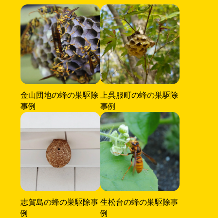
金山団地の蜂の巣駆除
上呉服町の蜂の巣駆除
事例
事例
志賀島の蜂の巣駆除事
生松台の蜂の巣駆除事
例
例