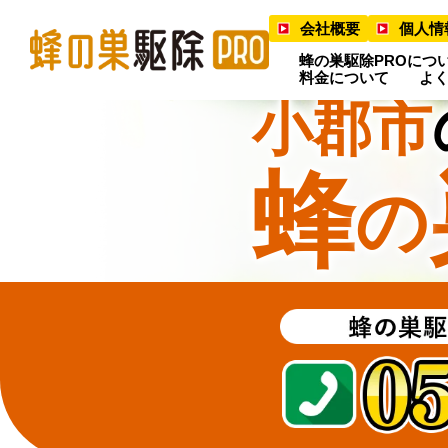
会社概要
個人情
蜂の巣駆除PROにつ
料金について
よ
小郡市
蜂
の