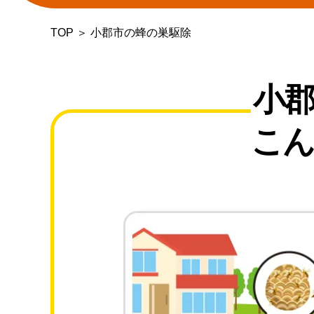
TOP
＞
小郡市の蜂の巣駆除
小
こん