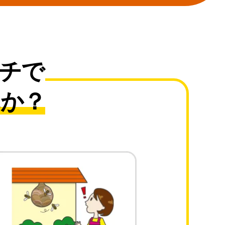
チで
んか？