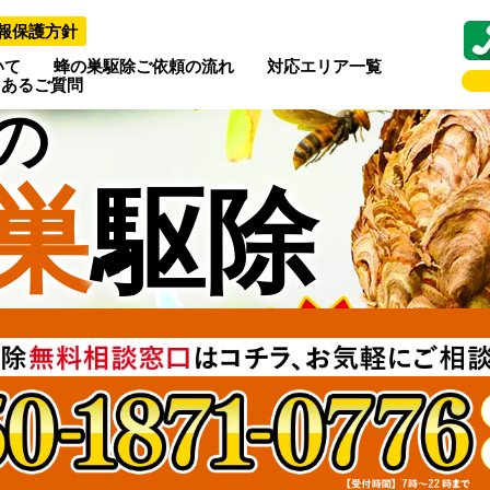
報保護方針
いて
蜂の巣駆除ご依頼の流れ
対応エリア一覧
くあるご質問
の
巣
駆除