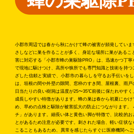
蜂の巣駆除P
小郡市周辺では春から秋にかけて蜂の被害が頻発していま
さしなどに巣を作ることが多く、身近な場所に巣があるこ
害に対応する「小郡市蜂の巣駆除PRO」は、迅速かつ丁寧
で現地に駆けつけ、高所や狭所でも専門知識と技術を持つ
ざした信頼と実績で、小郡市の暮らしを守るお手伝いをし
は、垣根の間や外壁の隙間、窓枠のすき間、屋根裏、雨戸
日当たりの良い樹洞は温度が25〜35℃前後に保たれやす
成長しやすい特徴があります。蜂の巣は春から初夏にかけ
め、早めの点検と駆除が被害拡大の防止につながります。
チ」があります。細長い体と黄色い脚が特徴で、比較的お
とがあるため注意が必要です。刺された場合、軽い症状な
こることもあるため、異常を感じたらすぐに医療機関へご