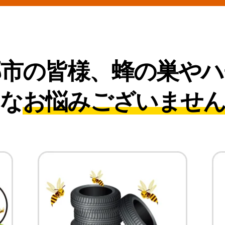
郡市の皆様、
蜂の巣やハ
な
お悩みございませ