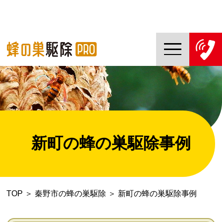
TOP
蜂の巣駆除PROについて
蜂の巣駆除ご依頼の流れ
新町の蜂の巣駆除事例
対応エリア一覧
料金について
TOP
＞
秦野市の蜂の巣駆除
＞
新町の蜂の巣駆除事例
コラム