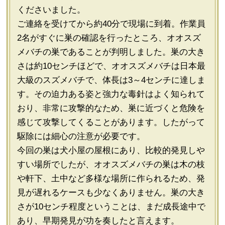
くださいました。
ご連絡を受けてから約40分で現場に到着。作業員
2名がすぐに巣の確認を行ったところ、オオスズ
メバチの巣であることが判明しました。巣の大き
さは約10センチほどで、オオスズメバチは日本最
大級のスズメバチで、体長は3～4センチに達しま
す。その迫力ある姿と強力な毒針はよく知られて
おり、非常に攻撃的なため、巣に近づくと危険を
感じて攻撃してくることがあります。したがって
駆除には細心の注意が必要です。
今回の巣は犬小屋の屋根にあり、比較的発見しや
すい場所でしたが、オオスズメバチの巣は木の枝
や軒下、土中など多様な場所に作られるため、発
見が遅れるケースも少なくありません。巣の大き
さが10センチ程度ということは、まだ成長途中で
あり、早期発見が功を奏したと言えます。