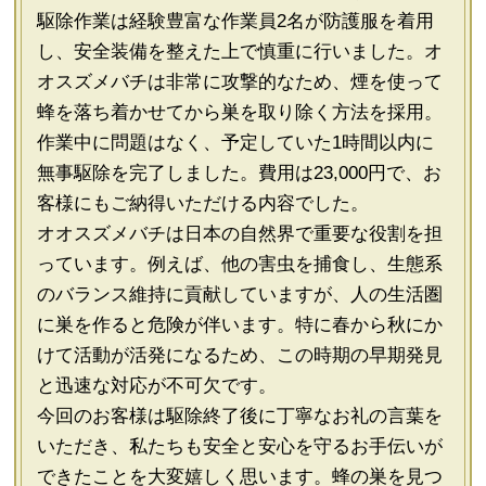
駆除作業は経験豊富な作業員2名が防護服を着用
し、安全装備を整えた上で慎重に行いました。オ
オスズメバチは非常に攻撃的なため、煙を使って
蜂を落ち着かせてから巣を取り除く方法を採用。
作業中に問題はなく、予定していた1時間以内に
無事駆除を完了しました。費用は23,000円で、お
客様にもご納得いただける内容でした。
オオスズメバチは日本の自然界で重要な役割を担
っています。例えば、他の害虫を捕食し、生態系
のバランス維持に貢献していますが、人の生活圏
に巣を作ると危険が伴います。特に春から秋にか
けて活動が活発になるため、この時期の早期発見
と迅速な対応が不可欠です。
今回のお客様は駆除終了後に丁寧なお礼の言葉を
いただき、私たちも安全と安心を守るお手伝いが
できたことを大変嬉しく思います。蜂の巣を見つ