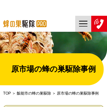
TOP
蜂の巣駆除PROについて
蜂の巣駆除ご依頼の流れ
原市場の蜂の巣駆除事例
対応エリア一覧
料金について
TOP
＞
飯能市の蜂の巣駆除
＞
原市場の蜂の巣駆除事例
コラム