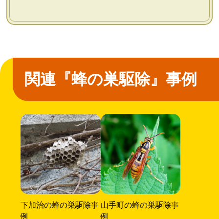
関連『蜂の巣駆除』事例
下加治の蜂の巣駆除事
山手町の蜂の巣駆除事
例
例