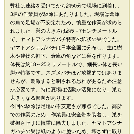
弊社は連絡を受けてから約50分で現場に到着し、
3名の作業員が駆除にあたりました。現場は倉庫
の角で足場が不安定なため、慎重な作業が求めら
れました。巣の大きさは約5～7センチメートル
で、ヤマトアシナガバチ特有の紙状の巣でした。
ヤマトアシナガバチは日本全国に分布し、主に樹
木や建物の軒下、倉庫の角などに巣を作ります。
体長は約18～25ミリメートルで、細長い体と長い
脚が特徴です。スズメバチほど攻撃的ではありま
せんが、刺激すると刺される恐れがあるため注意
が必要です。特に夏場は活動が活発になり、巣も
大きくなる傾向があります。
今回の駆除は足場の不安定さが難点でした。高所
での作業のため、作業員は安全帯を装着し、巣を
破損させずに慎重に除去しました。ヤマトアシナ
ガバチの巣は紙のように脆いため、壊さずに取り