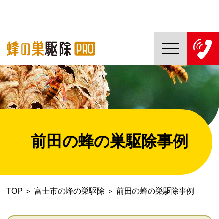
TOP
蜂の巣駆除PROについて
蜂の巣駆除ご依頼の流れ
前田の蜂の巣駆除事例
対応エリア一覧
料金について
TOP
＞
富士市の蜂の巣駆除
＞
前田の蜂の巣駆除事例
コラム