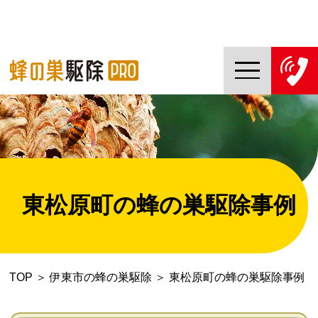
TOP
蜂の巣駆除PROについて
蜂の巣駆除ご依頼の流れ
東松原町の蜂の巣駆除事例
対応エリア一覧
料金について
TOP
＞
伊東市の蜂の巣駆除
＞
東松原町の蜂の巣駆除事例
コラム