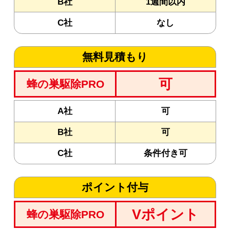
B社
1週間以内
C社
なし
無料見積もり
可
蜂の巣駆除PRO
A社
可
B社
可
C社
条件付き可
ポイント付与
Vポイント
蜂の巣駆除PRO