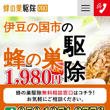
伊豆の国市
の
TOP
駆
蜂の巣駆除PROについて
蜂
巣
の
蜂の巣駆除ご依頼の流れ
除
対応エリア一覧
料金について
コラム