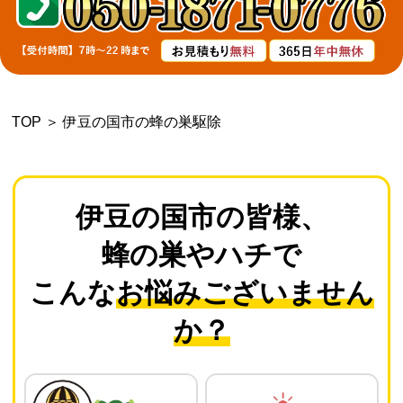
よくあるご質問
会社概要
TOP
＞
伊豆の国市の蜂の巣駆除
お問い合わせ
個人情報保護方針
伊豆の国市の皆様、
蜂の巣やハチで
後払いについて
こんな
お悩みございません
か？