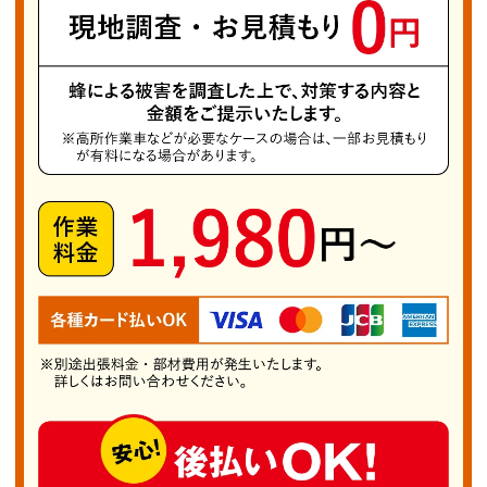
刺激したりするのは避けましょう。刺激で蜂が興
奮し刺される危険が高まります。巣を燃やす行為
も火災の原因となるため絶対にやめてください。
安全な駆除は専門業者に任せるのが最も確実で
す。 当店では三種以外の蜂でも巣があればお気
軽にご連絡ください。無料で対応方法や見積もり
を案内します。相談だけでも構いません。地域の
皆様が安心して暮らせるようサポートいたしま
す。蜂の被害にお困りの際はぜひ「伊豆の国市蜂
の巣駆除PRO」へご連絡ください。安全を守る
ため全力で対応いたします。