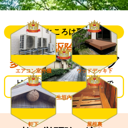
こんなところは要注意！
蜂の巣駆除依頼が
多い場所
ランキング
エアコン室外機
ウッドデッキ下
上記箇所は蜂が巣を作りやすいので
日頃からチェックしておきましょう。
生垣内
軒下
屋根裏