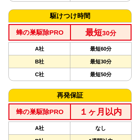
駆けつけ時間
最短
蜂の巣駆除PRO
30分
A社
最短60分
B社
最短30分
C社
最短50分
再発保証
１ヶ月以内
蜂の巣駆除PRO
A社
なし