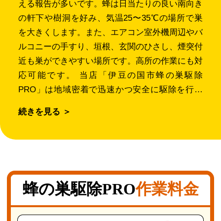
える報告が多いです。蜂は日当たりの良い南向き
の軒下や樹洞を好み、気温25〜35℃の場所で巣
を大きくします。また、エアコン室外機周辺やバ
ルコニーの手すり、垣根、玄関のひさし、煙突付
近も巣ができやすい場所です。高所の作業にも対
応可能です。 当店「伊豆の国市蜂の巣駆除
PRO」は地域密着で迅速かつ安全に駆除を行い
ます。ご依頼後、約30分で現地に到着し状況を
続きを見る ＞
確認し、的確に処理します。豊富な経験を活か
し、安全第一で作業するので安心してお任せくだ
さい。 伊豆の国市でよく見かける蜂は、キイロ
スズメバチ、ヒメホソアシナガバチ、チャイロス
ズメバチの三種です。特にキイロスズメバチは攻
蜂の巣駆除PRO
作業料金
撃性が高く、体長約2.5〜3cmの鮮やかな黄色が
特徴。刺激すると激しい痛みや腫れを伴うため、
専門家に相談してください。 蜂に触ったり巣を