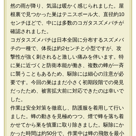
然の雨が降り、気温は暖かく感じられました。屋
根裏で見つかった巣はテニスボール大、直径約10
センチほどで、中には多数のコガタスズメバチが
確認されました。
コガタスズメバチは日本全国に分布するスズメバ
チの一種で、体長は約2センチと小型ですが、攻
撃性が強く刺されると激しい痛みを伴います。特
に巣に近づくと防衛本能が働き、複数の蜂が一斉
に襲うこともあるため、駆除には細心の注意が必
要です。今回の巣はまだ小さく初期段階での発見
だったため、被害拡大前に対応できたのは幸いで
した。
作業は安全対策を徹底し、防護服を着用して行い
ました。蜂の動きを見極めつつ、煙で蜂を落ち着
かせてから巣を慎重に取り除きました。駆除にか
かった時間は約50分で、作業中は蜂の飛散を最小