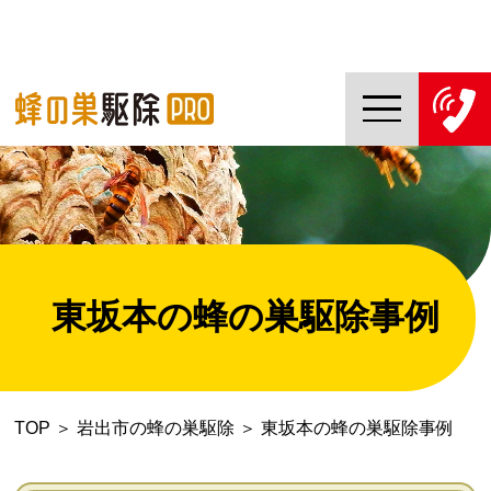
TOP
蜂の巣駆除PROについて
蜂の巣駆除ご依頼の流れ
東坂本の蜂の巣駆除事例
対応エリア一覧
料金について
TOP
＞
岩出市の蜂の巣駆除
＞
東坂本の蜂の巣駆除事例
コラム