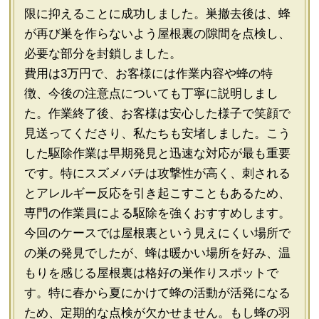
限に抑えることに成功しました。巣撤去後は、蜂
が再び巣を作らないよう屋根裏の隙間を点検し、
必要な部分を封鎖しました。
費用は3万円で、お客様には作業内容や蜂の特
徴、今後の注意点についても丁寧に説明しまし
た。作業終了後、お客様は安心した様子で笑顔で
見送ってくださり、私たちも安堵しました。こう
した駆除作業は早期発見と迅速な対応が最も重要
です。特にスズメバチは攻撃性が高く、刺される
とアレルギー反応を引き起こすこともあるため、
専門の作業員による駆除を強くおすすめします。
今回のケースでは屋根裏という見えにくい場所で
の巣の発見でしたが、蜂は暖かい場所を好み、温
もりを感じる屋根裏は格好の巣作りスポットで
す。特に春から夏にかけて蜂の活動が活発になる
ため、定期的な点検が欠かせません。もし蜂の羽