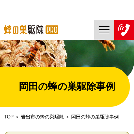
TOP
蜂の巣駆除PROについて
蜂の巣駆除ご依頼の流れ
岡田の蜂の巣駆除事例
対応エリア一覧
料金について
TOP
＞
岩出市の蜂の巣駆除
＞
岡田の蜂の巣駆除事例
コラム