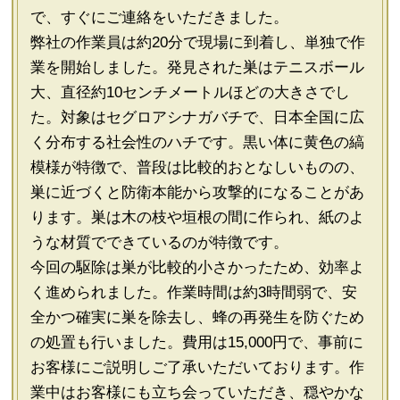
で、すぐにご連絡をいただきました。
弊社の作業員は約20分で現場に到着し、単独で作
業を開始しました。発見された巣はテニスボール
大、直径約10センチメートルほどの大きさでし
た。対象はセグロアシナガバチで、日本全国に広
く分布する社会性のハチです。黒い体に黄色の縞
模様が特徴で、普段は比較的おとなしいものの、
巣に近づくと防衛本能から攻撃的になることがあ
ります。巣は木の枝や垣根の間に作られ、紙のよ
うな材質でできているのが特徴です。
今回の駆除は巣が比較的小さかったため、効率よ
く進められました。作業時間は約3時間弱で、安
全かつ確実に巣を除去し、蜂の再発生を防ぐため
の処置も行いました。費用は15,000円で、事前に
お客様にご説明しご了承いただいております。作
業中はお客様にも立ち会っていただき、穏やかな