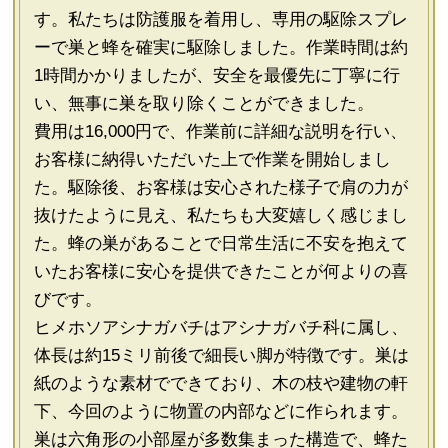
す。私たちは防護服を着用し、専用の駆除スプレ
ーで巣と蜂を確実に駆除しました。作業時間は約
1時間かかりましたが、安全を最優先に丁寧に行
い、無事に巣を取り除くことができました。
費用は16,000円で、作業前に詳細な説明を行い、
お客様に納得いただいた上で作業を開始しまし
た。駆除後、お客様は安心された様子で肩の力が
抜けたように見え、私たちも大変嬉しく感じまし
た。蜂の巣があることで日常生活に不安を抱えて
いたお客様に安心を提供できたことが何よりの喜
びです。
ヒメホソアシナガバチはアシナガバチ科に属し、
体長は約15ミリ前後で細長い脚が特徴です。巣は
紙のような素材でできており、木の枝や建物の軒
下、今回のように物置の内部などに作られます。
巣は六角形の小部屋が多数集まった構造で、蜂た