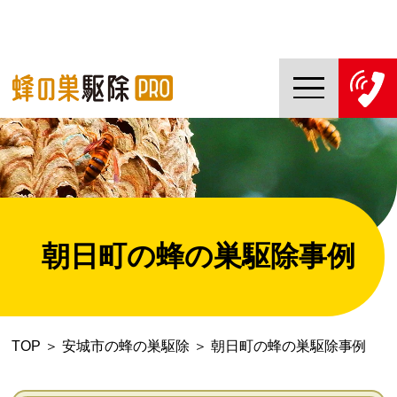
TOP
蜂の巣駆除PROについて
蜂の巣駆除ご依頼の流れ
朝日町の蜂の巣駆除事例
対応エリア一覧
料金について
TOP
＞
安城市の蜂の巣駆除
＞
朝日町の蜂の巣駆除事例
コラム