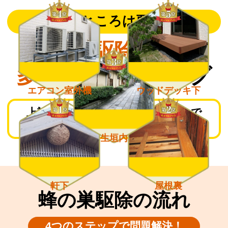
こんなところは要注意！
蜂の巣駆除依頼が
多い場所
ランキング
エアコン室外機
ウッドデッキ下
上記箇所は蜂が巣を作りやすいので
日頃からチェックしておきましょう。
生垣内
軒下
屋根裏
蜂の巣駆除の流れ
4つのステップで問題解決！