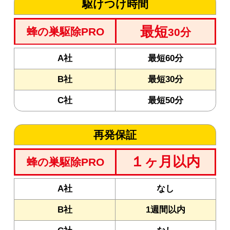
駆けつけ時間
最短
蜂の巣駆除PRO
30分
A社
最短60分
B社
最短30分
C社
最短50分
再発保証
１ヶ月以内
蜂の巣駆除PRO
A社
なし
B社
1週間以内