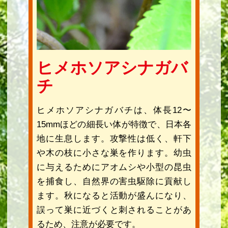
ヒメホソアシナガバ
チ
ヒメホソアシナガバチは、体長12〜
15mmほどの細長い体が特徴で、日本各
地に生息します。攻撃性は低く、軒下
や木の枝に小さな巣を作ります。幼虫
に与えるためにアオムシや小型の昆虫
を捕食し、自然界の害虫駆除に貢献し
ます。秋になると活動が盛んになり、
誤って巣に近づくと刺されることがあ
るため、注意が必要です。