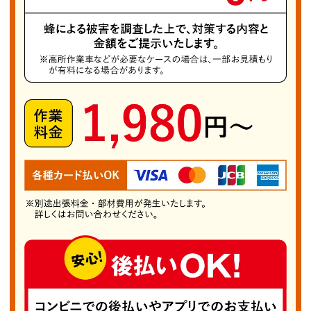
で、巣が見つかる頻度も高い場所です。生垣内に
営巣するケースも多く、巣作り時期は主に春から
夏ですが、秋頃まで活動が続くため、早期対応が
重要です。 我孫子市で多く見られる蜂の一種が
「キボシアシナガバチ」で、全長約20ミリ、黄
と黒の体色が特徴です。ほかにヒメホソアシナガ
バチやヒメスズメバチも存在しますが、キボシア
シナガバチは比較的穏やかとはいえ、巣に近づく
と攻撃されることがあるため注意が必要です。刺
された場合、軽症なら1～2日で痛みが和らぎま
すが、まれに強いアレルギー反応を起こすことも
ありますので、不用意に触れないようにしてくだ
さい。 我孫子市蜂の巣駆除PROはこれら蜂の種
類に関わらず、巣を見つけ次第速やかに対応いた
します。お電話一本でお悩みに最適な対処法を提
案し、お見積もりも分かりやすくご説明します。