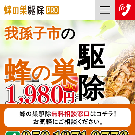
我孫子市
の
TOP
駆
蜂の巣駆除PROについて
蜂
巣
の
蜂の巣駆除ご依頼の流れ
除
対応エリア一覧
料金について
コラム