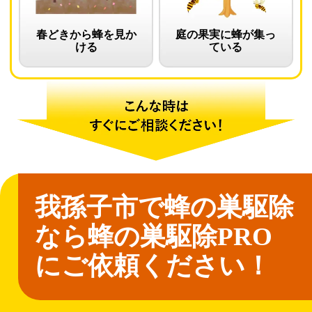
春どきから蜂を見か
庭の果実に蜂が集っ
ける
ている
我孫子市で蜂の巣駆除
なら
蜂の巣駆除PRO
にご依頼ください！