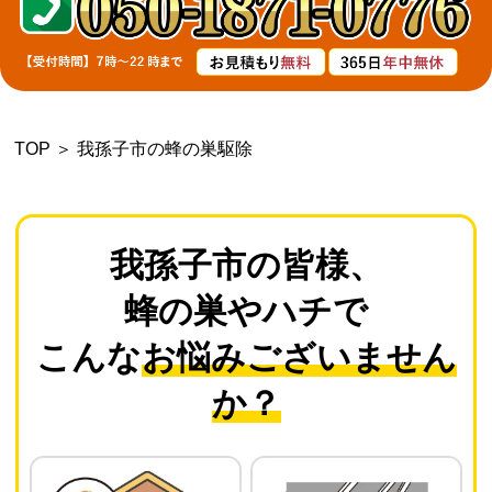
よくあるご質問
会社概要
TOP
＞
我孫子市の蜂の巣駆除
お問い合わせ
個人情報保護方針
我孫子市の皆様、
蜂の巣やハチで
後払いについて
こんな
お悩みございません
か？