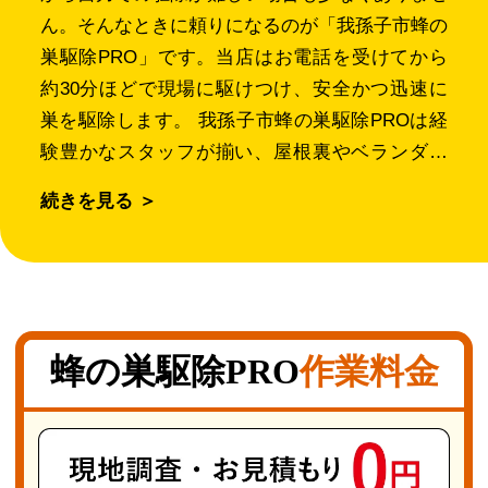
ん。そんなときに頼りになるのが「我孫子市蜂の
巣駆除PRO」です。当店はお電話を受けてから
約30分ほどで現場に駆けつけ、安全かつ迅速に
巣を駆除します。 我孫子市蜂の巣駆除PROは経
験豊かなスタッフが揃い、屋根裏やベランダの
隅、シャッターのボックス内部、倉庫の角、煙突
続きを見る ＞
周辺、玄関のひさしなど様々な場所の巣にも対応
可能です。高所作業も問題なく、お客様の安全を
最優先し、細心の注意を払って作業を行います。
当地域で特に蜂の営巣が多いのは、南向きの軒下
や日がよく当たる樹洞です。これらは25℃から
蜂の巣駆除PRO
作業料金
35℃の適温が維持されやすく、幼虫の成長に理想
的な環境となっています。そのため、蜂の巣が大
きく発展しやすく被害が広がる傾向にあります。
納屋や屋根裏は蜂にとって隠れ場所として理想的