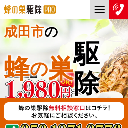
成田市
の
TOP
駆
蜂の巣駆除PROについて
蜂
巣
の
蜂の巣駆除ご依頼の流れ
除
対応エリア一覧
料金について
コラム