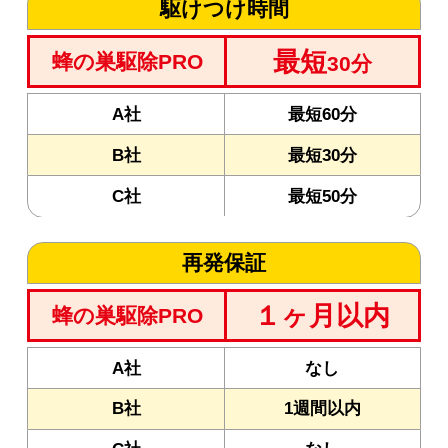
駆けつけ時間
最短
蜂の巣駆除PRO
30分
A社
最短60分
B社
最短30分
C社
最短50分
再発保証
１ヶ月以内
蜂の巣駆除PRO
A社
なし
B社
1週間以内