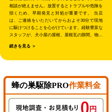
相談が絶えません。放置するとトラブルや危険を
招くため、早期発見と対処が重要です。 当店
は、ご連絡をいただいてからおよそ30分で現地
に駆けつけることを心がけています。経験豊富な
スタッフが、犬小屋の屋根、屋根瓦の隙間、物置
の内部、軒先の照明器具周辺、バルコニーの手す
続きを見る ＞
り、シャッターのボックス内など、あらゆる場所
での駆除に対応可能です。安全第一で確実な作業
を行い、お客様のご満足を第一に考えています。
成田市には蜂の巣を作りやすい環境が多くありま
す。物置の棚裏や古い家具の背面など、視界が遮
蜂の巣駆除PRO
作業料金
られて静かな場所は、巣材も手に入りやすく、巣
作りに適した条件です。特に春から初夏にかけて
の巣作りが多いため、この時期の早期対策が被害
拡大の防止につながります。 成田市でよく見ら