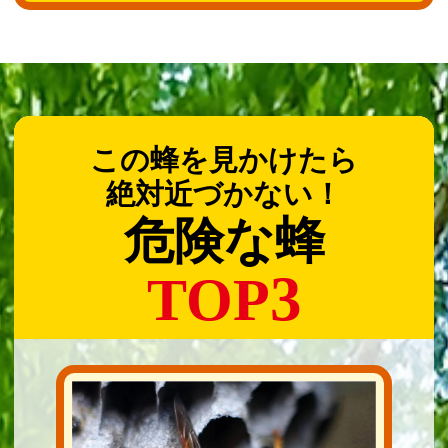
この蜂を見かけたら
絶対近づかない！
危険な蜂
3
TOP