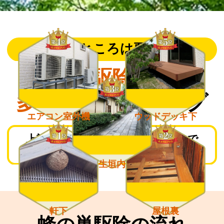
こんなところは要注意！
蜂の巣駆除依頼が
多い場所
ランキング
エアコン室外機
ウッドデッキ下
上記箇所は蜂が巣を作りやすいので
日頃からチェックしておきましょう。
生垣内
軒下
屋根裏