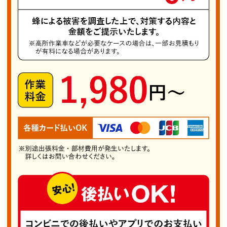
れる蜂の代表例がクロスズメバチです。攻撃性は
それほど高くありませんが、巣に近づくと威嚇し
てくることがあります。黒と黄色の模様が特徴
で、木の洞や軒下、物置の影など隠れやすい場所
に巣を作る傾向があります。巣を見つけたら刺激
せず、専門業者に相談することをおすすめしま
す。 蜂に刺された場合、軽い症状なら1〜2日で
和らぎますが、重いアレルギー反応を起こすこと
もあるため注意が必要です。自身や家族の安全を
守るためにも、蜂の巣や蜂の飛来に不安があれ
ば、すぐに「成田市蜂の巣駆除PRO」までご連
絡ください。自力での駆除は危険を伴い、思わぬ
トラブルにつながることがあります。当店の電話
相談は無料で、最適な対処法や概算料金を丁寧に
ご案内いたします。 私たち「成田市蜂の巣駆除
PRO」は地域に根ざした専門業者として、迅速