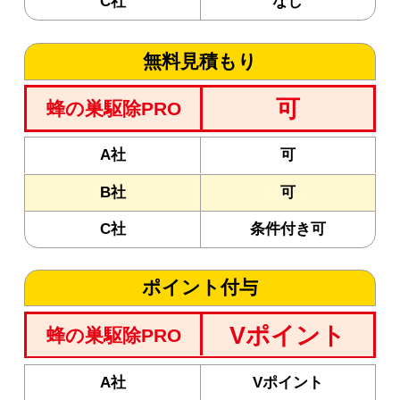
C社
なし
無料見積もり
可
蜂の巣駆除PRO
A社
可
B社
可
C社
条件付き可
ポイント付与
Vポイント
蜂の巣駆除PRO
A社
Vポイント