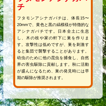
チ
フタモンアシナガバチは、体長15〜
20mmで、黄色と黒の縞模様が特徴的な
アシナガバチです。日本全土に生息
し、木の枝や家の軒下に巣を作りま
す。攻撃性は低めですが、巣を刺激す
ると集団で襲撃することがあります。
幼虫のために他の昆虫を捕食し、自然
界の害虫駆除に貢献します。秋に活動
が盛んになるため、巣の発見時には早
期の駆除が推奨されます。