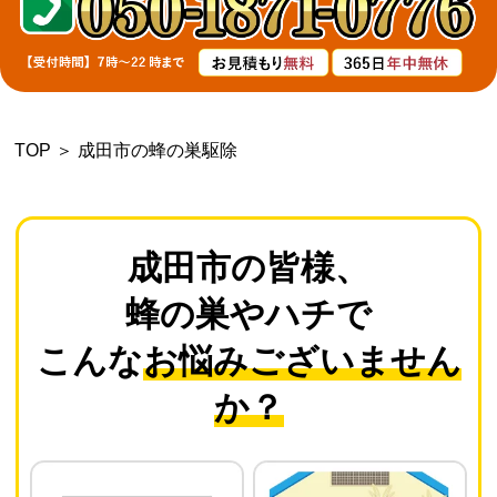
よくあるご質問
会社概要
TOP
＞
成田市の蜂の巣駆除
お問い合わせ
個人情報保護方針
成田市の皆様、
蜂の巣やハチで
後払いについて
こんな
お悩みございません
か？