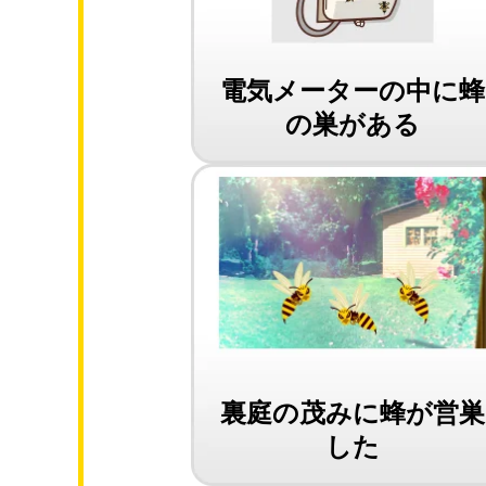
電気メーターの中に蜂
の巣がある
裏庭の茂みに蜂が営巣
した