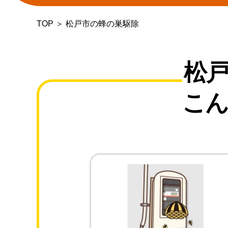
TOP
＞
松戸市の蜂の巣駆除
松
こん