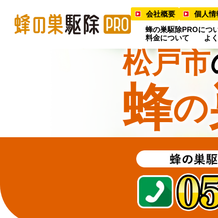
会社概要
個人情
蜂の巣駆除PROにつ
料金について
よ
松戸市
蜂
の