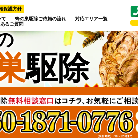
報保護方針
いて
蜂の巣駆除ご依頼の流れ
対応エリア一覧
くあるご質問
の
巣
駆除