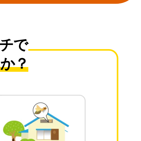
チで
んか？