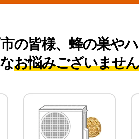
戸市の皆様、
蜂の巣やハ
な
お悩みございませ