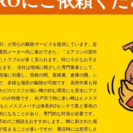
ROにご依頼くだ
RO」が安心の駆除サービスを提供しています。近
電気メーター内に巣ができた」「エアコンの室外
たトラブルが多く見られます。特に小さなお子さ
ります。 当社は地域に根ざした専門業者として、
で現場に到着し、垣根の間、屋根裏、倉庫の隅、シ
ど、多様な場所の駆除が可能です。高所作業も得
カビのリスクが低い蜂の好む環境にも安全にアク
いのが特徴です。 松戸市で特に多い蜂はヒメスズ
もヒメスズメバチは体長約2センチで黒と黄色の
的になることがあり、専門的な対策が必要です。
早めのご相談をおすすめします。 蜂に刺された場
間で収まることが多いですが、重症時には息苦しさ