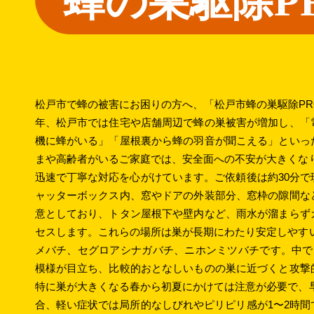
蜂の巣駆除P
松戸市で蜂の被害にお困りの方へ、「松戸市蜂の巣駆除P
年、松戸市では住宅や店舗周辺で蜂の巣被害が増加し、「
機に蜂がいる」「屋根裏から蜂の羽音が聞こえる」といっ
まや高齢者がいるご家庭では、安全面への不安が大きくな
迅速で丁寧な対応を心がけています。ご依頼後は約30分
ャッターボックス内、窓やドアの外装部分、窓枠の隙間な
意としており、トタン屋根下や壁内など、雨水が溜まらず
セスします。これらの場所は巣が長期にわたり安定しやす
メバチ、セグロアシナガバチ、ニホンミツバチです。中で
模様が目立ち、比較的おとなしいものの巣に近づくと攻撃
特に巣が大きくなる春から初夏にかけては注意が必要で、
合、軽い症状では局所的なしびれやピリピリ感が1〜2時